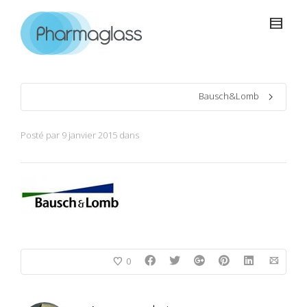
Bausch&Lomb
Posté par
9 janvier 2015
dans
0