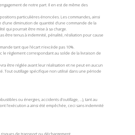
ns engagement de notre part. Il en est de même des
positions particulières énoncées. Les commandes, ainsi
re d’une diminution de quantité d’une commande de la
té qui pourrait être mise à sa charge.
 être tenus à indemnité, pénalité, résiliation pour cause
demande tant que l’écart n’excède pas 10%.
ec le règlement correspondant au solde de la livraison de
vra être réglée avant leur réalisation et ne peut en aucun
é. Tout outillage spécifique non utilisé dans une période
stibles ou énergies, accidents d’outillage, …), tant au
ont l’exécution a ainsi été empêchée, ceci sans indemnité
es risques de transport ou déchargement.