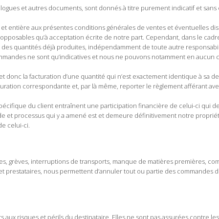
atalogues et autres documents, sont donnés à titre purement indicatif et sa
t entière aux présentes conditions générales de ventes et éventuelles dis
pposables qu’à acceptation écrite de notre part. Cependant, dans le cad
on des quantités déjà produites, indépendamment de toute autre responsabili
commandes ne sont qu’indicatives et nous ne pouvons notamment en aucun cas
on et donc la facturation d’une quantité qui n’est exactement identique à sa 
cturation correspondante et, par là même, reporter le règlement afférant av
écifique du client entraînent une participation financière de celui-ci qui de
ude et processus qui y a amené est et demeure définitivement notre propriét
e celui-ci.
es, grèves, interruptions de transports, manque de matières premières, combu
 et prestataires, nous permettent d’annuler tout ou partie des commandes d
 aux risques et périls du destinataire. Elles ne sont pas assurées contre l