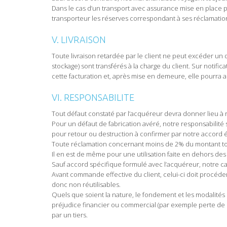
Dans le cas d’un transport avec assurance mise en place p
transporteur les réserves correspondant à ses réclamation
V. LIVRAISON
Toute livraison retardée par le client ne peut excéder un 
stockage) sont transférés à la charge du client. Sur notifi
cette facturation et, après mise en demeure, elle pourra al
VI. RESPONSABILITE
Tout défaut constaté par l’acquéreur devra donner lieu à r
Pour un défaut de fabrication avéré, notre responsabilité
pour retour ou destruction à confirmer par notre accord é
Toute réclamation concernant moins de 2% du montant tota
Il en est de même pour une utilisation faite en dehors des
Sauf accord spécifique formulé avec l’acquéreur, notre cah
Avant commande effective du client, celui-ci doit procéd
donc non réutilisables.
Quels que soient la nature, le fondement et les modalité
préjudice financier ou commercial (par exemple perte de 
par un tiers.