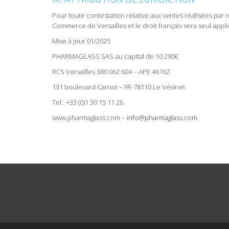
Pour toute contestation relative aux ventes réalisées par n
Commerce de Versailles et le droit français sera seul appli
Mise à jour 01/2025
PHARMAGLASS SAS au capital de 10.290€
RCS Versailles 380 062 604 – APE 4676Z
131 boulevard Carnot – FR-78110 Le Vésinet
Tel : +33 (0)1 30 15 11 26
www.pharmaglass.com –
info@pharmaglass.com