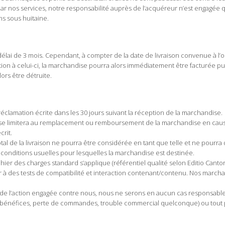
ar nos services, notre responsabilité auprès de l’acquéreur n’est engagée q
s sous huitaine.
délai de 3 mois. Cependant, à compter de la date de livraison convenue à l’o
cation à celui-ci, la marchandise pourra alors immédiatement être facturée p
ors être détruite.
éclamation écrite dans les 30 jours suivant la réception de la marchandise.
 se limitera au remplacement ou remboursement de la marchandise en cause ;
crit.
l de la livraison ne pourra être considérée en tant que telle et ne pourra
 conditions usuelles pour lesquelles la marchandise est destinée.
ier des charges standard s’applique (référentiel qualité selon Editio Cantor 
er à des tests de compatibilité et interaction contenant/contenu. Nos mar
s de l’action engagée contre nous, nous ne serons en aucun cas responsabl
bénéfices, perte de commandes, trouble commercial quelconque) ou tout pré