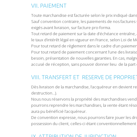
VII. PAIEMENT
Toute marchandise est facturée selon le prix indiqué dans l
Sauf convention contraire, les paiements de nos factures
exigés avant livraison, sur facture pro-forma.
Tout retard de paiement sur la date d’échéance entraîne, à 
le taux d’intérêt légal en vigueur en France, selon Loi de
Pour tout retard de règlement dans le cadre d’un paiemen
Pour tout retard de paiement concernant l’une des livrai
besoin, présentation de nouvelles garanties. En cas, mal
accusé de réception, sans pouvoir donner lieu de la part
VIII. TRANSFERT ET RESERVE DE PROPRIE
Dès livraison de la marchandise, l’acquéreur en devient re
destruction…).
Nous nous réservons la propriété des marchandises vendue
pourrons reprendre les marchandises, la vente étant rés
aura pu bénéficié l’acquéreur.
De convention expresse, nous pourrons faire jouer les dr
possession du client, celles-ci étant conventionnellemen
IX. ATTRIBUTION DE JURIDICTION