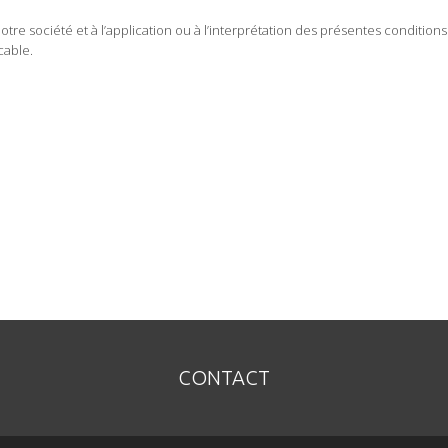
otre société et à l’application ou à l’interprétation des présentes conditio
cable.
CONTACT