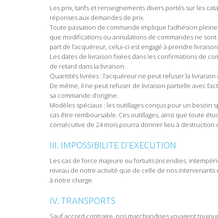
Les prix, tarifs et renseignements divers portés sur les c
réponses aux demandes de prix.
Toute passation de commande implique l’adhésion pleine e
que modifications ou annulations de commandes ne sont o
part de l’acquéreur, celui-ci est engagé à prendre livrais
Les dates de livraison fixées dans les confirmations de 
de retard dans la livraison.
Quantités livrées : l’acquéreur ne peut refuser la livrais
De même, il ne peut refuser de livraison partielle avec fa
sa commande d’origine.
Modèles spéciaux : les outillages conçus pour un besoin sp
cas être remboursable. Ces outillages, ainsi que toute ét
consécutive de 24 mois pourra donner lieu à destruction d
III. IMPOSSIBILITE D’EXECUTION
Les cas de force majeure ou fortuits (incendies, intempéri
niveau de notre activité que de celle de nos intervenants
à notre charge.
IV. TRANSPORTS
Sauf accord contraire, nos marchandises voyagent toujours