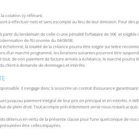
a cotation s’y référant.
 sont à effectuer nets et sans escompte au lieu de leur émission. Pour des
partir du lendemain de celle-ci une pénalité forfaitaire de 50€ et exigible d
 Modernisation de l’Economie du 04/08/08.
t échelonné, la totalité de la créance pourra être exigée sur lettre reco
sons d’un marché programmé, les livraisons suivantes pourront être suspen
gré tout, de non paiement de facture arrivée à échéance, le marché pourra 
 du client à demande de dommages et intérêts.
TE
sponsable. Il s’engage donc à souscrire un contrat d’assurance garantissant 
s jusqu’au paiement intégral de leur prix en principal et en intérêts. A d
olue de plein droit. Tout acompte précédemment versé nous restant acquis
oits détenus en vertu de la présente clause pour l’une quelconque de nos c
t présumées être celles impayées.