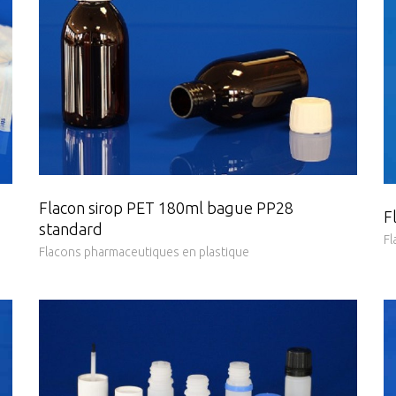
Flacon sirop PET 180ml bague PP28
F
standard
Fl
Flacons pharmaceutiques en plastique