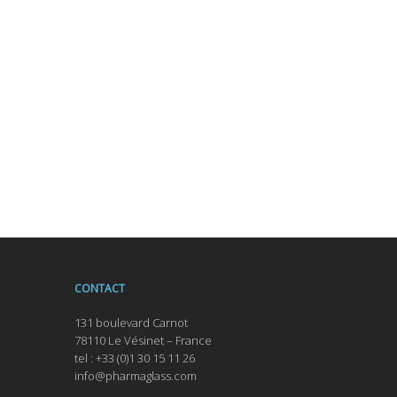
CONTACT
131 boulevard Carnot
78110 Le Vésinet – France
tel : +33 (0)1 30 15 11 26
info@pharmaglass.com