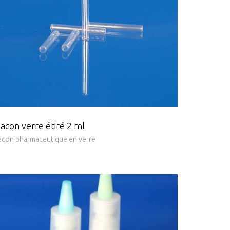
lacon verre étiré 2 ml
acon pharmaceutique en verre