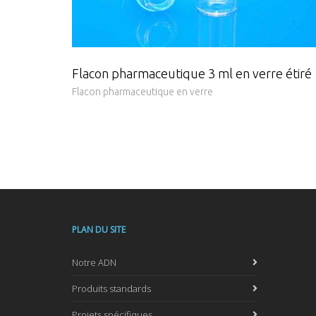
Flacon pharmaceutique 3 ml en verre étiré
Flacon pharmaceutique en verre
PLAN DU SITE
Notre ADN
Produits standards
Projets spécifiques