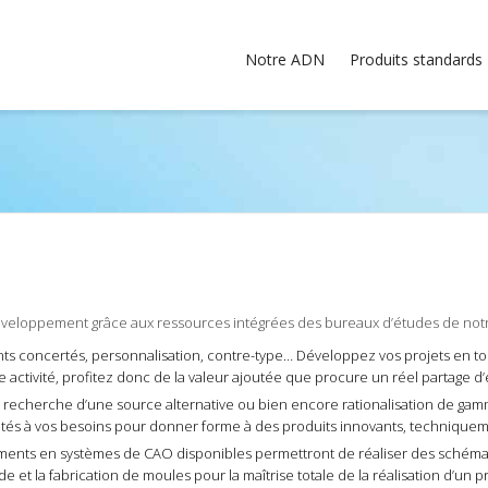
Notre ADN
Produits standards
développement grâce aux ressources intégrées des bureaux d’études de not
oncertés, personnalisation, contre-type… Développez vos projets en tou
e activité, profitez donc de la valeur ajoutée que procure un réel partage d
cherche d’une source alternative ou bien encore rationalisation de gamme
aptés à vos besoins pour donner forme à des produits innovants, techniquem
ments en systèmes de CAO disponibles permettront de réaliser des schémas 
e et la fabrication de moules pour la maîtrise totale de la réalisation d’un pr