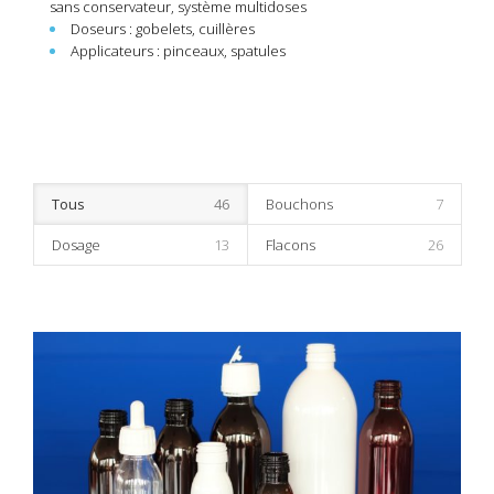
sans conservateur, système multidoses
Doseurs : gobelets, cuillères
Applicateurs : pinceaux, spatules
–
Tous
46
Bouchons
7
Dosage
13
Flacons
26