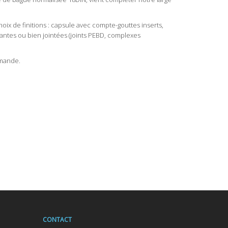
oix de finitions : capsule avec compte-gouttes inserts,
tantes ou bien jointées (joints PEBD, complexes
emande.
CONTACT