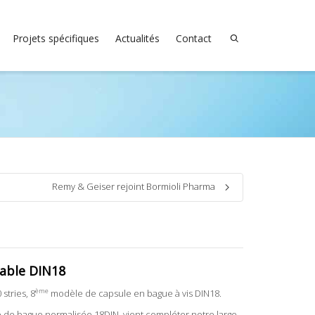
Projets spécifiques
Actualités
Contact
Remy & Geiser rejoint Bormioli Pharma
lable DIN18
ème
stries, 8
modèle de capsule en bague à vis DIN18.
 de bague normalisée 18DIN, vient compléter notre large