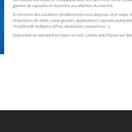
gamme de capsules et répondre aux attentes du marché.
En fonction des solutions conditionnées vous disposez d’un vaste ch
réducteurs de débit, casse-gouttes, applicateurs, capsules autojoin
Trésylène® multiples, téflon, aluminium, caoutchouc…).
Disponible en standard en blanc ou noir, coloris spécifiques sur d