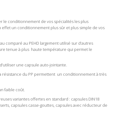
 le conditionnement de vos spécialités les plus
effet un conditionnement plus sûr et plus simple de vos
iau comparé au PEHD largement utilisé sur d’autres
ure tenue à plus haute température qui permet le
’utiliser une capsule auto-jointante.
et la résistance du PP permettent un conditionnement à très
n faible coût.
uses variantes offertes en standard : capsules DIN18
nserts, capsules casse-gouttes, capsules avec réducteur de