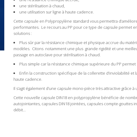
une stérilisation à chaud,
une utilisation sur ligne à haute cadence.
Cette capsule en Polypropylène standard vous permettra d’améliorer
performantes. Le recours au PP pour ce type de capsule permet en 
solutions :
Plus sûr par la résistance chimique et physique accrue du matér
modèles. Citons notamment une plus grande rigidité et une meille
passage en autoclave pour stérilisation à chaud.
Plus simple car la résistance chimique supérieure du PP permet d
Enfin la construction spécifique de la collerette d’inviolabilité 
haute cadence.
Il s’agit également d’une capsule mono-pièce très attractive grâce à u
Cette nouvelle capsule DIN18 en polypropylène bénéficie de nombre
autojointantes, capsules DIN18 jointées, capsules compte-gouttes i
débit…