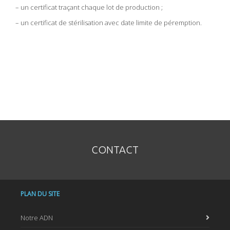
– un certificat traçant chaque lot de production ;
– un certificat de stérilisation avec date limite de péremption.
CONTACT
PLAN DU SITE
Notre ADN