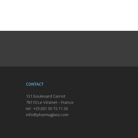
CONTACT
131 boulevard Carnot
78110 Le Vésinet – France
tel : +33 (0)1 30 15 11 26
info@pharmaglass.com